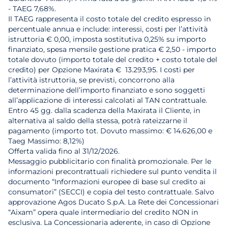
- TAEG 7,68%.
Il TAEG rappresenta il costo totale del credito espresso in
percentuale annua e include: interessi, costi per l’attività
istruttoria € 0,00, imposta sostitutiva 0,25% su importo
finanziato, spesa mensile gestione pratica € 2,50 - importo
totale dovuto (importo totale del credito + costo totale del
credito) per Opzione Maxirata € 13.293,95. I costi per
l’attività istruttoria, se previsti, concorrono alla
determinazione dell’importo finanziato e sono soggetti
all’applicazione di interessi calcolati al TAN contrattuale.
Entro 45 gg. dalla scadenza della Maxirata il Cliente, in
alternativa al saldo della stessa, potrà rateizzarne il
pagamento (importo tot. Dovuto massimo: € 14.626,00 e
Taeg Massimo: 8,12%)
Offerta valida fino al 31/12/2026.
Messaggio pubblicitario con finalità promozionale. Per le
informazioni precontrattuali richiedere sul punto vendita il
documento “Informazioni europee di base sul credito ai
consumatori” (SECCI) e copia del testo contrattuale. Salvo
approvazione Agos Ducato S.p.A. La Rete dei Concessionari
“Aixam” opera quale intermediario del credito NON in
esclusiva. La Concessionaria aderente, in caso di Opzione