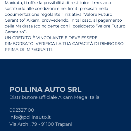
Maxirata, ti offre la possibilità di restituire il mezzo o
sostituirlo alle condizioni e nei limiti precisati nella
documentazione regolante l’iniziativa “Valore Futuro
Garantito” Aixam, provvedendo, in tal caso, al pagamento
della Maxirata (coincidente con il cosiddetto “Valore Futuro
Garantito”).
UN CREDITO È VINCOLANTE E DEVE ESSERE
RIMBORSATO. VERIFICA LA TUA CAPACITÀ DI RIMBORSO
PRIMA DI IMPEGNARTI.
POLLINA AUTO SRL
Distributore ufficiale Aixam Mega Italia
092327100
info@pollinauto.it
Via Archi, 79 - 91100 Trapani